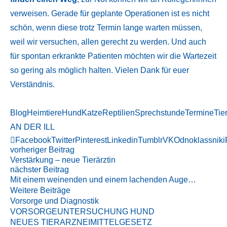
verweisen. Gerade für geplante Operationen ist es nicht
schön, wenn diese trotz Termin lange warten müssen,
weil wir versuchen, allen gerecht zu werden. Und auch
für spontan erkrankte Patienten möchten wir die Wartezeit
so gering als möglich halten. Vielen Dank für euer
Verständnis.
Blog
Heimtiere
Hund
Katze
Reptilien
Sprechstunde
Termine
Tie
AN DER ILL
Facebook
Twitter
Pinterest
Linkedin
Tumblr
VK
Odnoklassniki
vorheriger Beitrag
Verstärkung – neue Tierärztin
nächster Beitrag
Mit einem weinenden und einem lachenden Auge…
Weitere Beiträge
Vorsorge und Diagnostik
VORSORGEUNTERSUCHUNG HUND
NEUES TIERARZNEIMITTELGESETZ