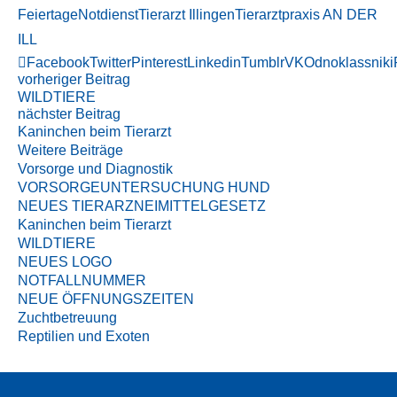
Feiertage
Notdienst
Tierarzt Illingen
Tierarztpraxis AN DER
ILL
Facebook
Twitter
Pinterest
Linkedin
Tumblr
VK
Odnoklassniki
vorheriger Beitrag
WILDTIERE
nächster Beitrag
Kaninchen beim Tierarzt
Weitere Beiträge
Vorsorge und Diagnostik
VORSORGEUNTERSUCHUNG HUND
NEUES TIERARZNEIMITTELGESETZ
Kaninchen beim Tierarzt
WILDTIERE
NEUES LOGO
NOTFALLNUMMER
NEUE ÖFFNUNGSZEITEN
Zuchtbetreuung
Reptilien und Exoten