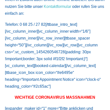
nutzen Sie bitte unser
Kontaktformular
oder rufen Sie uns
einfach an:
Telefon: 0 68 25 / 27 82[/ttbase_intro_text]
[/vc_column_inner][vc_column_inner width=“1/6″]
[/vc_column_inner][/vc_row_inner][ttbase_spacer
height=“50″][/vc_column][/vc_row][vc_row][vc_column
css=“.vc_custom_1454260546728{padding: 30px
!important;border: 3px solid #f1f2f2 !important;}“]
[vc_column_text][booked-calendar][/vc_column_text]
[ttbase_icon_box icon_color=“#e6495e“
heading=“Important Appointment Notice“ icon=“clock-o“
heading_color=“#2c65ac“]
WICHTIGE CORONAVIRUS MASSNAHMEN
[expander_maker id=“1″ more=“Bitte anklicken und