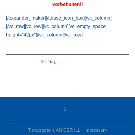
vorbehalten!!
[/expander_maker][/ttbase_icon_box][/vc_column]
[/vc_row][vc_row][vc_column][vc_empty_space
height=“42px“][/vc_column][/vc_row]
TEILEN
Tierarztpraxis AN DER ILL
Impressum