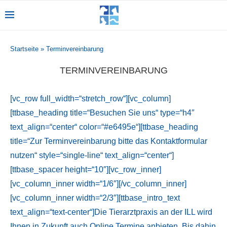
Startseite
»
Terminvereinbarung
TERMINVEREINBARUNG
[vc_row full_width=“stretch_row“][vc_column]
[ttbase_heading title=“Besuchen Sie uns“ type=“h4″
text_align=“center“ color=“#e6495e“][ttbase_heading
title=“Zur Terminvereinbarung bitte das Kontaktformular
nutzen“ style=“single-line“ text_align=“center“]
[ttbase_spacer height=“10″][vc_row_inner]
[vc_column_inner width=“1/6″][/vc_column_inner]
[vc_column_inner width=“2/3″][ttbase_intro_text
text_align=“text-center“]Die Tierarztpraxis an der ILL wird
Ihnen in Zukunft auch Online Termine anbieten. Bis dahin